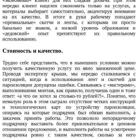
«экономный» клиент для них сладкая добыча. При этом
нередко клиент нацелен сэкономить только на услугах, а
материалы выбирает самостоятельно, акцентируя внимание
на их качество. В итоге в руки рабочему попадают
«премиальные» скотчи и ленты, с которыми он просто
банально не знаком, а низкий уровень образования и
«дедовский» опыт препятствуют их правильному
использованию.
Стоимость и качество.
Трудно себе представить, что в нынешних условиях можно
получить качественную услугу по явно заниженной цене.
Проводя экспертизу крыши, мы нередко сталкиваемся с
ситуацией, когда в использовании лент и скотчей для
пароизоляции допущены ошибки. Связываясь с «мастерами»,
выполнившими монтаж, как правило, получаешь один и тоже
ответ: «а что он хотел за столько-то рублей?!». Понятно, что
немалую роль в этом сыграло отсутствие четких инструкций
и технологических карт по устройству пароизоляции,
опираясь на которые подрядчик был обязан выполнить, а
заказчик принять работы. Это позволило непорядочному
подрядчику выставить более привлекательное в ценовом
отношении предложение, и выполнить работы на усмотрение
подрядчика ровно с таким качеством, сколько за него