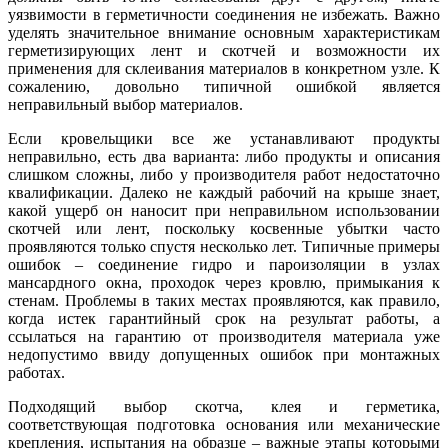
уязвимости в герметичности соединения не избежать. Важно
уделять значительное внимание основным характеристикам
герметизирующих лент и скотчей и возможности их
применения для склеивания материалов в конкретном узле. К
сожалению, довольно типичной ошибкой является
неправильный выбор материалов.
Если кровельщики все же устанавливают продукты
неправильно, есть два варианта: либо продукты и описания
слишком сложны, либо у производителя работ недостаточно
квалификации. Далеко не каждый рабочий на крыше знает,
какой ущерб он наносит при неправильном использовании
скотчей или лент, поскольку косвенные убытки часто
проявляются только спустя несколько лет. Типичные примеры
ошибок – соединение гидро и пароизоляции в узлах
мансардного окна, проходок через кровлю, примыкания к
стенам. Проблемы в таких местах проявляются, как правило,
когда истек гарантийный срок на результат работы, а
ссылаться на гарантию от производителя материала уже
недопустимо ввиду допущенных ошибок при монтажных
работах.
Подходящий выбор скотча, клея и герметика,
соответствующая подготовка основания или механические
крепления, испытания на образце – важные этапы которыми