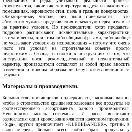
требованиях и редко учитывают реальности процесса
строительства, такие как: температура воздуха и влажность в
помещениях, неровности стен, пыль и грязь на поверхностях.
Обезжиренные, чистые, без пыли поверхности - это
абсолютно чуждые представления и зачастую нереализуемые
на практике условия. Но производители хотят продавать,
подробно расписывают исключительные характеристики
скотча и ленты, при этом либо общими фразами, либо вообще
не указывают условия их использования – потому что очень
часто эти условия на строительном объекте просто
недостижимы. Отсюда и сноски в инструкциях о том, что
инструкции носят рекомендательный и пояснительный
характер, производители оставляют за собой право вносить
изменения и никоим образом не берут ответственность за
результат.
Материалы и производители.
Большинство поставщиков подчеркивают, насколько важно,
чтобы в строительстве крыши использовали все продукты из
соответствующего ассортимента одного производителя.
Неоспоримо мысль системная. И здесь возникают
разногласия: один кровельщик клянется качеством продукции
«Siga», другой предпочитает «KLEBEBANDER», третий, в
свою очередь, больше всего любит брать продукты у