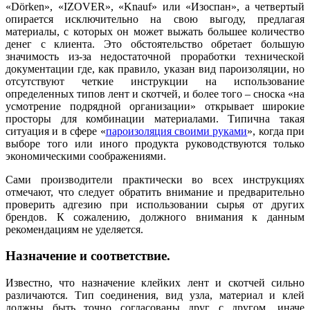
«Dörken», «IZOVER», «Knauf» или «Изоспан», а четвертый
опирается исключительно на свою выгоду, предлагая
материалы, с которых он может выжать большее количество
денег с клиента. Это обстоятельство обретает большую
значимость из-за недостаточной проработки технической
документации где, как правило, указан вид пароизоляции, но
отсутствуют четкие инструкции на использование
определенных типов лент и скотчей, и более того – сноска «на
усмотрение подрядной организации» открывает широкие
просторы для комбинации материалами. Типична такая
ситуация и в сфере «
пароизоляция своими руками
», когда при
выборе того или иного продукта руководствуются только
экономическими соображениями.
Сами производители практически во всех инструкциях
отмечают, что следует обратить внимание и предварительно
проверить адгезию при использовании сырья от других
брендов. К сожалению, должного внимания к данным
рекомендациям не уделяется.
Назначение и соответствие.
Известно, что назначение клейких лент и скотчей сильно
различаются. Тип соединения, вид узла, материал и клей
должны быть точно согласованы друг с другом, иначе