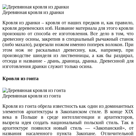
Деревянная кровля из дранки
Кровля из дранки – кровля от наших предков и, как правило,
кровля деревенских изб. Название материала для этого кровли
произошло от способа ее изготовления. Все дело в том, что
древесину осины, закрепив в специальный рычажный станок
(либо махало), разрезали ножом именно поперек волокон. При
этом нож не раскалывал древесину, как, например, при
производстве шинделя из лиственницы, а как бы раздирал,
отсюда и название - дрань, драница, дранка. Древесиной для
изготовления дранки служит только осина.
Кровля из гонта
Деревянная кровля из гонта
Кровля из гонта обрела известность как один из доминантных
элементов архитектуры в Закопанском стиле. В конце XIX
века в Польше в среде интеллигенции и архитекторов,
вызрела идея создать национальный польский стиль. Так в
архитектуре появился новый стиль — «Закопанский», от
названия насаленного пункта Закопане. Отличительной