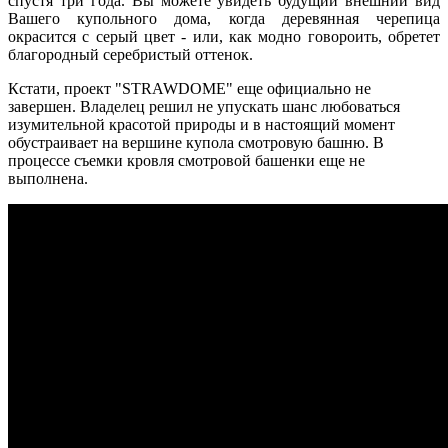
спустя три года. Вы можете увидеть будущий внешний вид
Вашего купольного дома, когда деревянная черепица
окрасится с серый цвет - или, как модно говороить, обретет
благородный серебристый оттенок.
Кстати, проект "STRAWDOME" еще официально не
завершен. Владелец решил не упускать шанс любоваться
изумительной красотой природы и в настоящий момент
обустраивает на вершине купола смотровую башню. В
процессе съемки кровля смотровой башенки еще не
выполнена.
Мансардная кровля