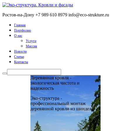
Ростов-на-Дону
+7 989 610 8979
info@eco-strukture.ru
Главная
Портфолио
О нас
Услуги
Миссия
Новости
Статьи
Контакты
Деревянная кровля -
экологическая чистота и
надежность
Эко-структура -
профессиональный монтаж
деревянной кровли из шинделя