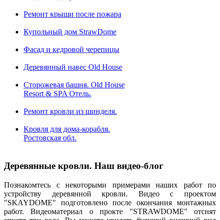
Полувальмовая кровля
Ремонт крыши после пожара
Купольный дом StrawDome
Фасад и кедровой черепицы
Деревянный навес Old House
Сторожевая башня. Old House
Resort & SPA Отель.
Ремонт кровли из шинделя.
Кровля для дома-корабля.
Ростовская обл.
Деревянные кровли. Наш видео-блог
Познакомтесь с некоторыми примерами наших работ по
устройству деревянной кровли. Видео с проектом
Вальмовая кровля
"SKAYDOME" подготовлено после окончания монтажных
работ. Видеоматериал о прокте "STRAWDOME" отснят