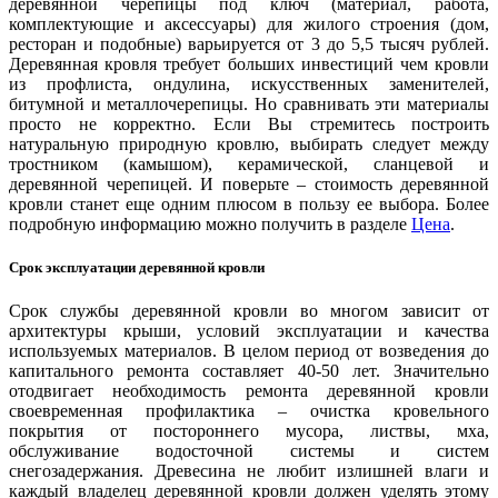
деревянной черепицы под ключ (материал, работа,
намного выше. Так, по
комплектующие и аксессуары) для жилого строения (дом,
отношению к сосне, этот
ресторан и подобные) варьируется от 3 до 5,5 тысяч рублей.
показатель выше в 2 раза.
Деревянная кровля требует больших инвестиций чем кровли
из профлиста, ондулина, искусственных заменителей,
битумной и металлочерепицы. Но сравнивать эти материалы
просто не корректно. Если Вы стремитесь построить
Эстетичность
натуральную природную кровлю, выбирать следует между
тростником (камышом), керамической, сланцевой и
Секрет очарования внешним
деревянной черепицей. И поверьте – стоимость деревянной
видом деревянной кровли скрыт в
кровли станет еще одним плюсом в пользу ее выбора. Более
природной уникальности фактуры
подробную информацию можно получить в разделе
Цена
.
древесины. Мастерство
кровельщика дарит кровле
эксклюзивную самобытность и
Срок эксплуатации деревянной кровли
привлекательность. Вам остается
выбрать наиболее
Срок службы деревянной кровли во многом зависит от
привлекательную форму для
архитектуры крыши, условий эксплуатации и качества
Вашей деревянной кровли.
используемых материалов. В целом период от возведения до
капитального ремонта составляет 40-50 лет. Значительно
отодвигает необходимость ремонта деревянной кровли
своевременная профилактика – очистка кровельного
покрытия от постороннего мусора, листвы, мха,
обслуживание водосточной системы и систем
снегозадержания. Древесина не любит излишней влаги и
каждый владелец деревянной кровли должен уделять этому