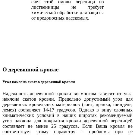
счет этой смолы черепица из
лиственницы не требует
химической обработки для защиты
от вредоносных насекомых.
Долговечность
О деревянной кровле
Срок эксплуатации любых видов
скатной кровли главным образом
Угол наклона скатов деревянной кровли
определяется углом наклона
скатов и характеристикой
Надежность деревянной кровли во многом зависит от угла
кровельных материалов.
наклона скатов кровли. Предельно допустимый угол для
Минимально допустимый угол
деревянных кровельных материалов (гонт, дранка, шиндель,
наклона деревянной кровли 17
лемех) составляет 14-17 градусов. Однако в виду сложных
градусов. Особая технология
климатических условий в наших широтах рекомендуемый
производства черепицы и
угол наклона для покрытия кровли деревянной черепицей
уникальные свойства
составляет не менее 25 градусов. Если Ваша кровля не
лиственницы, позволяют
соответствует этому параметру – проблемы при ее
эксплуатировать такую