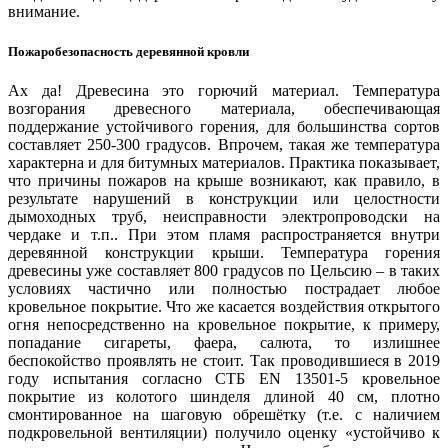
внимание.
Пожаробезопасность деревянной кровли
Ручная работа
Ах да! Древесина это горючий материал. Температура
Деревянная кровля – это результат
возгорания древесного материала, обеспечивающая
ручной работы с момента
поддержание устойчивого горения, для большинства сортов
заготовки древесины до монтажа
составляет 250-300 градусов. Впрочем, такая же температура
последней черепицы на крыше.
характерна и для битумных материалов. Практика показывает,
Тщательный отбор комлевой части
что причины пожаров на крыше возникают, как правило, в
ствола сибирской лиственницы,
результате нарушений в конструкции или целостности
особая технология ручной
дымоходных труб, неисправности электропроводски на
расколки и тонкости укладки
чердаке и т.п.. При этом пламя распространяется внутри
каждой черепицы, превращают
деревянной конструкции крыши. Температура горения
деревянную кровлю в авторскую
древесины уже составляет 800 градусов по Цельсию – в таких
работу.
условиях частично или полностью пострадает любое
кровельное покрытие. Что же касается воздействия открытого
огня непосредственно на кровельное покрытие, к примеру,
попадание сигареты, фаера, салюта, то излишнее
беспокойство проявлять не стоит. Так проводившиеся в 2019
году испытания согласно СТБ EN 13501-5 кровельное
покрытие из колотого шинделя длиной 40 см, плотно
смонтированное на шаговую обрешётку (т.е. с наличием
подкровельной вентиляции) получило оценку «устойчиво к