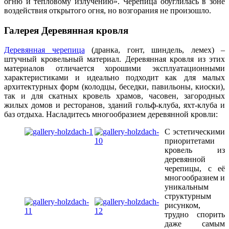
огню и тепловому излучению». Черепица обуглилась в зоне
Функциональность
воздействия открытого огня, но возгорания не произошло.
Благодаря отличным
Галерея Деревянная кровля
эксплуатационным
характеристикам (низкая
Деревянная черепица
(дранка, гонт, шиндель, лемех) –
теплопроводность, хорошая
штучный кровельный материал. Деревянная кровля из этих
паропроницаемость и
материалов отличается хорошими эксплуатационными
звукоизоляция), деревянная кровля
характеристиками и идеально подходит как для малых
- это идеальное решение, как для
архитектурных форм (колодцы, беседки, павильоны, киоски),
простых двускатных крыш
так и для скатных кровель храмов, часовен, загородных
беседок и бань, так и для сложных
жилых домов и ресторанов, зданий гольф-клуба, яхт-клуба и
оригинальных скатных крыш
баз отдыха. Насладитесь многообразием деревянной кровли:
загородных домов со сложными
архитектурными элементами.
С эстетическими
Ваша деревянная кровля может
приоритетами
быть очередным произведением
кровель из
кровельного искусства от наших
деревянной
мастеров.
черепицы, с её
многообразием и
уникальным
структурным
рисунком,
Вековая история
трудно спорить
даже самым