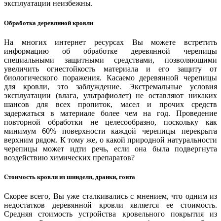
эксплуатации неизбежны.
деревянную кровлю без каких-
либо проблем на протяжении до
Обработка деревянной кровли
20 лет. Периодическое
обслуживание и ремонт,
увеличивают срок эксплуатации
На многих интернет ресурсах Вы можете встретить
деревянной кровли до 50 лет.
информацию об обработке деревянной черепицы
специальными защитными средствами, позволяющими
увеличить огнестойкость материала и его защиту от
биологического поражения. Касаемо деревянной черепицы
Уникальность лиственницы
для кровли, это заблуждение. Экстремальные условия
эксплуатации (влага, ультрафиолет) не оставляют никаких
Благодаря уникальным
шансов для всех пропиток, масел и прочих средств
механическим свойствам
задержаться в материале более чем на год. Проведение
сибирской лиственницы,
повторной обработки не целесообразно, поскольку как
деревянная черепица под
минимум 60% поверхности каждой черепицы перекрыта
длительным воздействием воды с
верхним рядом. К тому же, о какой природной натуральности
годами увеличивает свою
черепицы может идти речь, если она была подвергнута
прочность. Лиственница имеет
воздействию химических препаратов?
очень твердую древесину, она
почти равна твердости древесины
дуба, а ее прочность при изгибе,
Стоимость кровли из шинделя, дранки, гонта
растяжении и сжатии больше чем
дубовой. Огнестойкость
Скорее всего, Вы уже сталкивались с мнением, что одним из
деревянной черепицы из
недостатков деревянной кровли является ее стоимость.
лиственницы, в сравнении
Средняя стоимость устройства кровельного покрытия из
другими хвойными породами