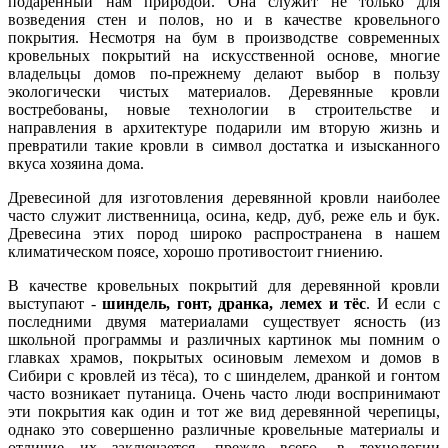
подаренный нам природой. Она служит не только для
возведения стен и полов, но и в качестве кровельного
покрытия. Несмотря на бум в производстве современных
кровельных покрытий на искусственной основе, многие
владельцы домов по-прежнему делают выбор в пользу
экологически чистых материалов. Деревянные кровли
востребованы, новые технологии в строительстве и
направления в архитектуре подарили им вторую жизнь и
превратили такие кровли в символ достатка и изысканного
вкуса хозяина дома.
Древесиной для изготовления деревянной кровли наиболее
часто служит лиственница, осина, кедр, дуб, реже ель и бук.
Древесина этих пород широко распространена в нашем
климатическом поясе, хорошо противостоит гниению.
В качестве кровельных покрытий для деревянной кровли
выступают -
шиндель, гонт, дранка, лемех и тёс
. И если с
последними двумя материалами существует ясность (из
школьной программы и различных картинок мы помним о
главках храмов, покрытых осиновым лемехом и домов в
Сибири с кровлей из тёса), то с шинделем, дранкой и гонтом
часто возникает путаница. Очень часто люди воспринимают
эти покрытия как один и тот же вид деревянной черепицы,
однако это совершенно различные кровельные материалы и
отличие их заключается, прежде всего, в технологии