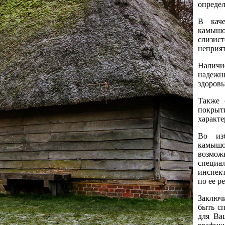
определ
В каче
камышо
слизис
неприят
Наличи
надежн
здоров
Также 
покрыт
характе
Во изб
камыш
возмо
специа
инспек
по ее р
Заключ
быть с
для Ва