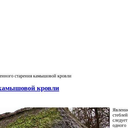
енного старения камышовой кровли
 камышовой кровли
Явлен
стебле
следуе
одного