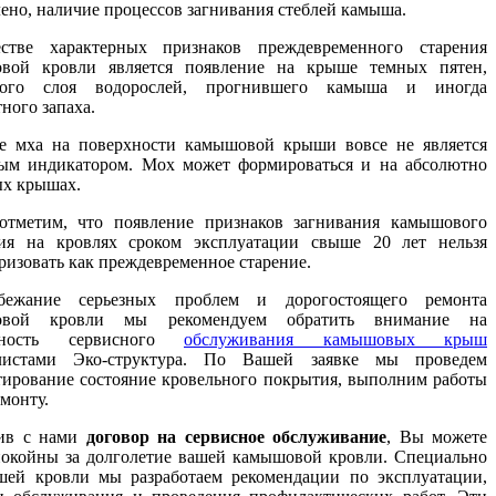
ено, наличие процессов загнивания стеблей камыша.
стве характерных признаков преждевременного старения
вой кровли является появление на крыше темных пятен,
того слоя водорослей, прогнившего камыша и иногда
ного запаха.
е мха на поверхности камышовой крыши вовсе не является
ым индикатором. Мох может формироваться и на абсолютно
ых крышах.
отметим, что появление признаков загнивания камышового
ия на кровлях сроком эксплуатации свыше 20 лет нельзя
ризовать как преждевременное старение.
ежание серьезных проблем и дорогостоящего ремонта
овой кровли мы рекомендуем обратить внимание на
жность сервисного
обслуживания камышовых крыш
листами Эко-структура. По Вашей заявке мы проведем
тирование состояние кровельного покрытия, выполним работы
емонту.
ив с нами
договор на сервисное обслуживание
, Вы можете
покойны за долголетие вашей камышовой кровли. Специально
шей кровли мы разработаем рекомендации по эксплуатации,