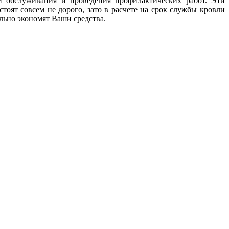
и обслуживания и проведения профилактических работ. Эти
стоят совсем не дорого, зато в расчете на срок службы кровли
льно экономят Ваши средства.