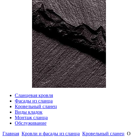
Сланцевая кровля
Фасады из сланца
Кровельный сланец
Виды кладок
Монтаж сланца
Обслуживание
Главная
Кровли и фасады из сланца
Кровельный сланец
О