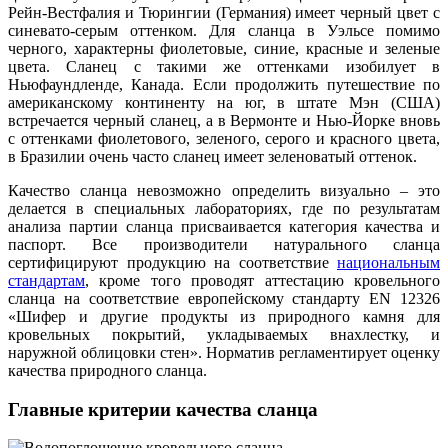
Рейн-Вестфалия и Тюрингии (Германия) имеет черный цвет с
синевато-серым оттенком. Для сланца в Уэльсе помимо
черного, характерны фиолетовые, синие, красные и зеленые
цвета. Сланец с такими же оттенками изобилует в
Ньюфаундленде, Канада. Если продолжить путешествие по
американскому континенту на юг, в штате Мэн (США)
встречается черный сланец, а в Вермонте и Нью-Йорке вновь
с оттенками фиолетового, зеленого, серого и красного цвета,
в Бразилии очень часто сланец имеет зеленоватый оттенок.
Качество сланца невозможно определить визуально – это
делается в специальных лабораториях, где по результатам
анализа партии сланца присваивается категория качества и
паспорт. Все производители натурального сланца
сертифицируют продукцию на соответствие
национальным
стандартам
, кроме того проводят аттестацию кровельного
сланца на соответствие европейскому стандарту EN 12326
«Шифер и другие продукты из природного камня для
кровельных покрытий, укладываемых внахлестку, и
наружной облицовки стен». Норматив регламентирует оценку
качества природного сланца.
Главные критерии качества сланца