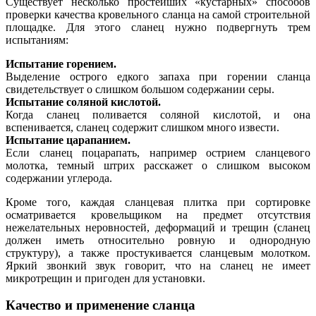
Существует несколько простейших «кустарных» способов
проверки качества кровельного сланца на самой строительной
площадке. Для этого сланец нужно подвергнуть трем
испытаниям:
Испытание горением.
Выделение острого едкого запаха при горении сланца
свидетельствует о слишком большом содержании серы.
Испытание соляной кислотой.
Когда сланец поливается соляной кислотой, и она
вспенивается, сланец содержит слишком много извести.
Испытание царапанием.
Если сланец поцарапать, например острием сланцевого
молотка, темный штрих расскажет о слишком высоком
содержании углерода.
Кроме того, каждая сланцевая плитка при сортировке
осматривается кровельщиком на предмет отсутствия
нежелательных неровностей, деформаций и трещин (сланец
должен иметь относительно ровную и однородную
структуру), а также простукивается сланцевым молотком.
Яркий звонкий звук говорит, что на сланец не имеет
микротрещин и пригоден для установки.
Качество и применение сланца