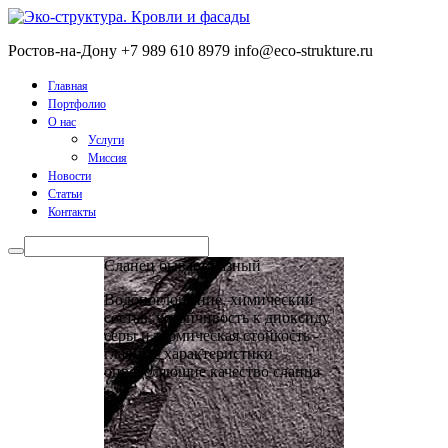
Ростов-на-Дону
+7 989 610 8979
info@eco-strukture.ru
Главная
Портфолио
О нас
Услуги
Миссия
Новости
Статьи
Контакты
Сланец бывает разный
Водопоглощение, химический
состав, устойчивость к диоксиду
серы и термическая стойкость -
главные характеристики
определяющие качество сланца