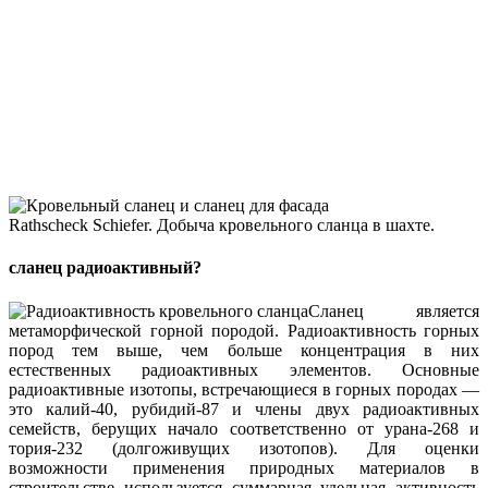
Универсальная модель сланца
Чешуйчатая кладка сланца
Rathscheck Schiefer. Добыча кровельного сланца в шахте.
сланец радиоактивный?
Сланец является
метаморфической горной породой. Радиоактивность горных
пород тем выше, чем больше концентрация в них
естественных радиоактивных элементов. Основные
радиоактивные изотопы, встречающиеся в горных породах —
это калий-40, рубидий-87 и члены двух радиоактивных
семейств, берущих начало соответственно от урана-268 и
тория-232 (долгоживущих изотопов). Для оценки
возможности применения природных материалов в
строительстве используется суммарная удельная активность