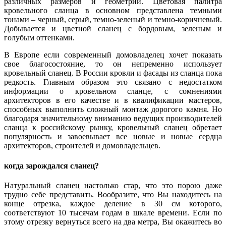
различных размеров и геометрии. Цветовая палитра
кровельного сланца в основном представлена темными
тонами – черный, серый, темно-зеленый и темно-коричневый.
Добывается и цветной сланец с бордовым, зеленым и
голубым оттенками.
В Европе если современный домовладелец хочет показать
свое благосостояние, то он непременно использует
кровельный сланец. В России кровли и фасады из сланца пока
редкость. Главным образом это связано с недостатком
информации о кровельном сланце, с сомнениями
архитекторов в его качестве и в квалификации мастеров,
способных выполнить сложный монтаж дорогого камня. Но
благодаря значительному вниманию ведущих производителей
сланца к российскому рынку, кровельный сланец обретает
популярность и завоевывает все новые и новые сердца
архитекторов, строителей и домовладельцев.
когда зарождался сланец?
Натуральный сланец настолько стар, что это порою даже
трудно себе представить. Вообразите, что Вы находитесь на
конце отрезка, каждое деление в 30 см которого,
соответствуют 10 тысячам годам в шкале времени. Если по
этому отрезку вернуться всего на два метра, Вы окажитесь во