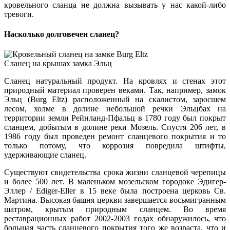
кровельного сланца не должна вызывать у нас какой-либо
тревоги.
Чешуйчатая модель сланца
Насколько долговечен сланец?
Универсальная кладка сланца
Сланец на крышах замка Эльц
Сланец натуральный продукт. На кровлях и стенах этот
природный материал проверен веками. Так, например, замок
Эльц (Burg Eltz) расположенный на скалистом, заросшем
лесом, холме в долине небольшой речки Эльцбах на
территории земли Рейнланд-Пфальц в 1780 году был покрыт
сланцем, добытым в долине реки Мозель. Спустя 206 лет, в
1986 году был проведен ремонт сланцевого покрытия и то
только потому, что коррозия повредила штифты,
удерживающие сланец.
Существуют свидетельства срока жизни сланцевой черепицы
и более 500 лет. В маленьком мозельском городоке Эдигер-
Эллер / Ediger-Eller в 15 веке была построена церковь Св.
Мартина. Высокая башня церкви завершается восьмигранным
шатром, крытым природным сланцем. Во время
реставрационных работ 2002-2003 годах обнаружилось, что
Модель бобровый хвост и октогон
большая часть сланцевого покрытия того же возраста, что и