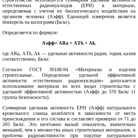
естественных радионуклидов (ЕРН) в материале,
определяемая с учетом их биологического воздействия на
организм человека (Аэфф). Единицей измерения является
беккерель на килограмм (Бк/кг).
Неформат для дикой кладки
Определяется по формуле:
Аэфф= ARa + АTh + Аk
,
Дикая кладка сланца
где ARa, АTh, Аk — удельные активности радия, тория, калия
соответственно, Бк/кг.
Согласно ГОСТ 30108-94 «Материалы и изделия
строительные. Определение удельной эффективной
активности естественных радионуклидов» допускается
использование материала во всех видах строительства с
удельной эффективной активностью (Аэфф) до 370 Бк/кг (1
группа безопасности).
Суммарная удельная активность ЕРН (Аэфф) натурального
кровельного сланца колеблется в зависимости от места
происхождения и его состава и составляет примерно от 71 до
205 Бк/кг. Это ничтожно малый показатель, значительно
меньший, чем у множества иных строительных материалов, и
проблема радиоактивности при покупке натурального