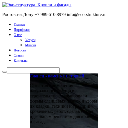
Ростов-на-Дону
+7 989 610 8979
info@eco-strukture.ru
Главная
Портфолио
О нас
Услуги
Миссия
Новости
Статьи
Контакты
Сланец - камень с историей
Столетия применения
натурального сланца в
строительстве сформировали
формы сланцевых плиток и узоры
их кладки, техники и традиции
кровельных работ, сделав сланец
идеальным решением для кровли
и фасада.